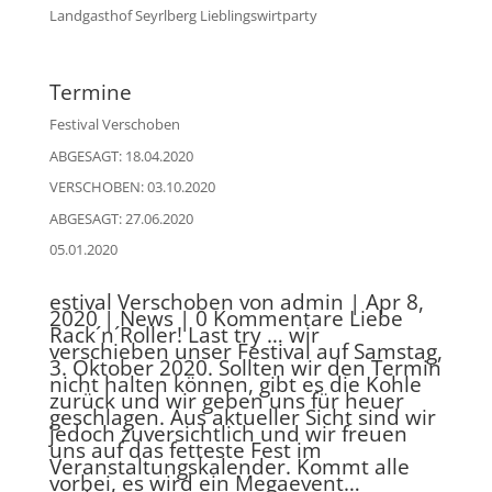
Landgasthof Seyrlberg Lieblingswirtparty
Termine
Festival Verschoben
ABGESAGT: 18.04.2020
VERSCHOBEN: 03.10.2020
ABGESAGT: 27.06.2020
05.01.2020
estival Verschoben von admin | Apr 8,
2020 | News | 0 Kommentare Liebe
Rack´n´Roller! Last try … wir
verschieben unser Festival auf Samstag,
3. Oktober 2020. Sollten wir den Termin
nicht halten können, gibt es die Kohle
zurück und wir geben uns für heuer
geschlagen. Aus aktueller Sicht sind wir
jedoch zuversichtlich und wir freuen
uns auf das fetteste Fest im
Veranstaltungskalender. Kommt alle
vorbei, es wird ein Megaevent…