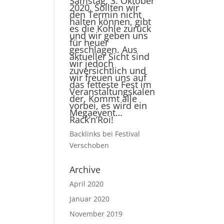
Samstag, 3. Oktober
2020. Sollten wir
den Termin nicht
halten können, gibt
es die Kohle zurück
und wir geben uns
für heuer
geschlagen. Aus
aktueller Sicht sind
wir jedoch
zuversichtlich und
wir freuen uns auf
das fetteste Fest im
Veranstaltungskalen
der. Kommt alle
vorbei, es wird ein
Megaevent…
Rack’n’Roi!
Backlinks
bei
Festival
Verschoben
Archive
April 2020
Januar 2020
November 2019