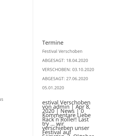
JUNGS
LIVE
MEDIA
KONTAKT
PARTNER
Termine
Festival Verschoben
ABGESAGT: 18.04.2020
VERSCHOBEN: 03.10.2020
ABGESAGT: 27.06.2020
05.01.2020
us
estival Verschoben
von admin | Apr 8,
.
2020 | News | 0
Kommentare Liebe
Rack´n´Roller! Last
try … wir
verschieben unser
Festival auf